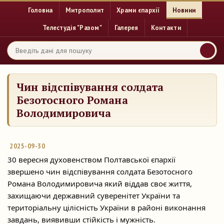
Головна
Митрополит
Храми єпархії
Новини
Телестудія "Разом"
Галерея
Контакти
Чин відспівування солдата
Безотосного Романа
Володимировича
2025-09-30
30 вересня духовенством Полтавської єпархії
звершено чин відспівування солдата Безотосного
Романа Володимировича який віддав своє життя,
захищаючи державний суверенітет
України та
територіальну цілісність України в районі виконання
завдань, виявивши стійкість і мужність.