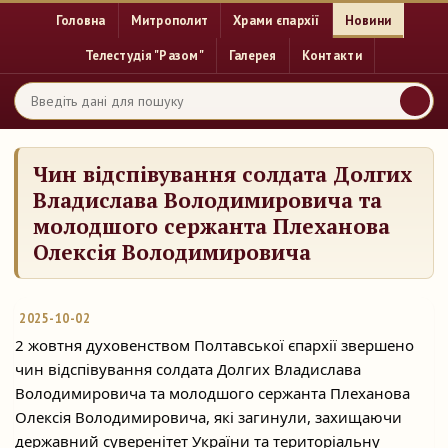
Головна
Митрополит
Храми єпархії
Новини
Телестудія "Разом"
Галерея
Контакти
Чин відспівування солдата Долгих
Владислава Володимировича та
молодшого сержанта Плеханова
Олексія Володимировича
2025-10-02
2 жовтня духовенством Полтавської єпархії звершено
чин відспівування солдата Долгих Владислава
Володимировича та молодшого сержанта Плеханова
Олексія Володимировича,
які загинули, захищаючи
державний суверенітет України та територіальну