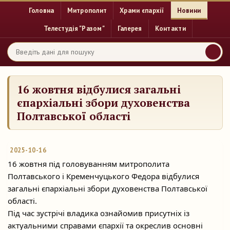
Головна
Митрополит
Храми єпархії
Новини
Телестудія "Разом"
Галерея
Контакти
16 жовтня відбулися загальні
єпархіальні збори духовенства
Полтавської області
2025-10-16
16 жовтня під головуванням митрополита
Полтавського і Кременчуцького Федора відбулися
загальні єпархіальні збори духовенства Полтавської
області.
Під час зустрічі
владика ознайомив присутніх із
актуальними справами єпархії та окреслив основні