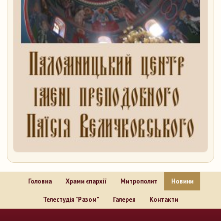
Головна
Храми єпархії
Митрополит
Новини
Телестудія "Разом"
Галерея
Контакти