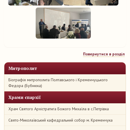
Повернутися в розділ
Митрополит
Біографія митрополита Полтавського і Кременчуцького
Федора (Бубнюка)
Храми єпархії
Храм Святого Архістратига Божого Михаїла в с.Петрівка
Свято-Миколаївський кафедральний собор м. Кременчука