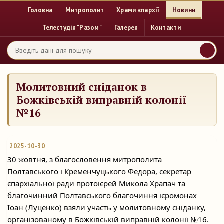
Головна
Митрополит
Храми єпархії
Новини
Телестудія "Разом"
Галерея
Контакти
Молитовний сніданок в
Божківській виправній колонії
№16
2025-10-30
30 жовтня, з благословення митрополита
Полтавського і Кременчуцького Федора, секретар
єпархіальної ради протоієрей Микола Храпач та
благочинний Полтавського благочиння ієромонах
Іоан (Луценко) взяли участь у молитовному сніданку,
організованому в Божківській виправній колонії №16.