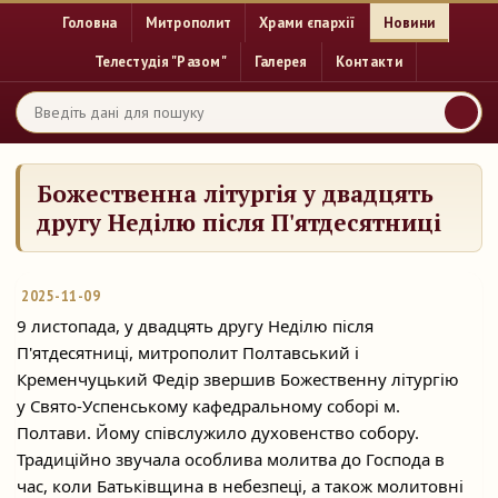
Головна
Митрополит
Храми єпархії
Новини
Телестудія "Разом"
Галерея
Контакти
Божественна літургія у двадцять
другу Неділю після П'ятдесятниці
2025-11-09
9 листопада, у двадцять другу Неділю після
П'ятдесятниці, митрополит Полтавський і
Кременчуцький Федір звершив Божественну літургію
у Свято-Успенському кафедральному
соборі м.
Полтави. Йому співслужило духовенство собору.
Традиційно звучала особлива молитва до Господа в
час, коли Батьківщина в небезпеці, а також молитовні