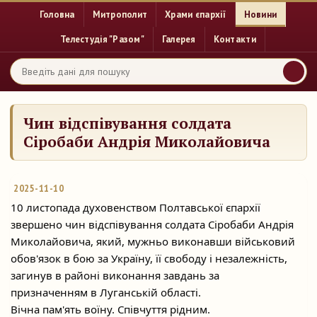
Головна
Митрополит
Храми єпархії
Новини
Телестудія "Разом"
Галерея
Контакти
Чин відспівування солдата
Сіробаби Андрія Миколайовича
2025-11-10
10 листопада духовенством Полтавської єпархії
звершено чин відспівування солдата Сіробаби Андрія
Миколайовича, який, мужньо виконавши військовий
обов'язок в бою за
Україну, її свободу і незалежність,
загинув в районі виконання завдань за
призначенням в Луганській області.
Вічна пам'ять воїну. Співчуття рідним.