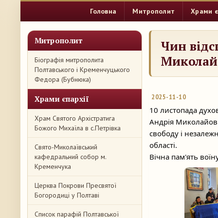
Головна
Митрополит
Храми є
Митрополит
Чин відс
Миколай
Біографія митрополита
Полтавського і Кременчуцького
Федора (Бубнюка)
2025-11-10
Храми єпархії
10 листопада духо
Храм Святого Архістратига
Андрія Миколайови
Божого Михаїла в с.Петрівка
свободу і незалеж
області.
Свято-Миколаївський
Вічна пам'ять воїну
кафедральний собор м.
Кременчука
Церква Покрови Пресвятої
Богородиці у Полтаві
Список парафій Полтавської