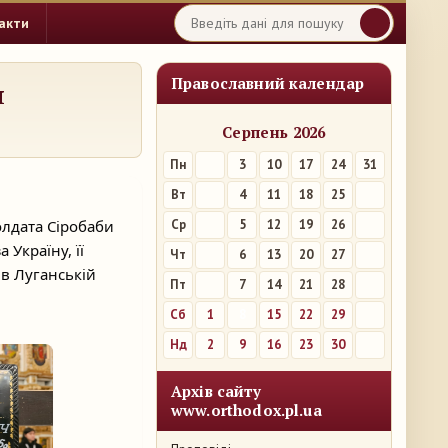
акти
Православний календар
я
Серпень 2026
Пн
3
10
17
24
31
Вт
4
11
18
25
олдата Сіробаби
Ср
5
12
19
26
за
Україну, її
Чт
6
13
20
27
 в Луганській
Пт
7
14
21
28
Сб
1
8
15
22
29
Нд
2
9
16
23
30
Архів сайту
www.orthodox.pl.ua