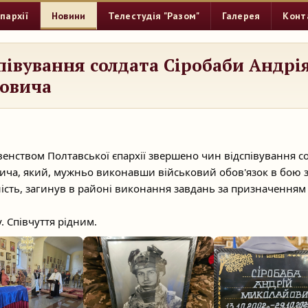
пархії
Новини
Телестудія "Разом"
Галерея
Конт
півування солдата Сіробаби Андрі
овича
венством Полтавської єпархії звершено чин відспівування с
ча, який, мужньо виконавши військовий обов'язок в бою 
ність, загинув в районі виконання завдань за призначенням
. Співчуття рідним.