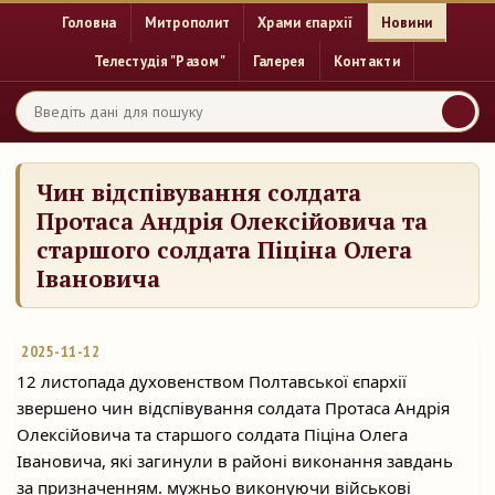
Головна
Митрополит
Храми єпархії
Новини
Телестудія "Разом"
Галерея
Контакти
Чин відспівування солдата
Протаса Андрія Олексійовича та
старшого солдата Піціна Олега
Івановича
2025-11-12
12 листопада духовенством Полтавської єпархії
звершено чин відспівування солдата Протаса Андрія
Олексійовича та старшого солдата Піціна Олега
Івановича, які загинули в
районі виконання завдань
за призначенням. мужньо виконуючи військові