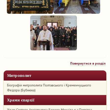
Повернутися в розділ
Митрополит
Біографія митрополита Полтавського і Кременчуцького
Федора (Бубнюка)
Храми єпархії
Храм Святого Архістратига Божого Михаїла в с.Петрівка