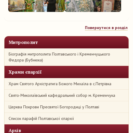
Повернутися в розділ
Митрополит
Біографія митрополита Полтавського і Кременчуцького
Федора (Бубнюка)
Храми єпархії
Храм Святого Архістратига Божого Михаїла в с.Петрівка
Свято-Миколаївський кафедральний собор м. Кременчука
Церква Покрови Пресвятої Богородиці у Полтаві
Список парафій Полтавської єпархії
Архів