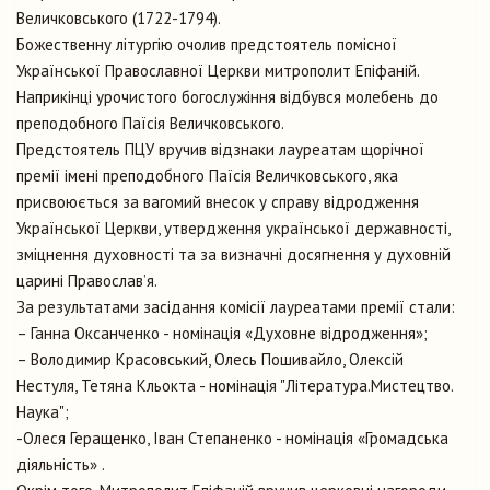
Величковського (1722-1794).
Божественну літургію очолив предстоятель помісної
Української Православної Церкви митрополит Епіфаній.
Наприкінці урочистого богослужіння відбувся молебень до
преподобного Паїсія Величковського.
Предстоятель ПЦУ вручив відзнаки лауреатам щорічної
премії імені преподобного Паїсія Величковського, яка
присвоюється за вагомий внесок у справу відродження
Української Церкви, утвердження української державності,
зміцнення духовності та за визначні досягнення у духовній
царині Православ’я.
За результатами засідання комісії лауреатами премії стали:
– Ганна Оксанченко - номінація «Духовне відродження»;
– Володимир Красовський, Олесь Пошивайло, Олексій
Нестуля, Тетяна Кльокта - номінація "Література.Мистецтво.
Наука";
-Олеся Геращенко, Іван Степаненко - номінація «Громадська
діяльність» .