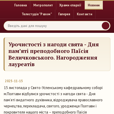
Головна
Митрополит
Храми єпархії
Новини
Телестудія "Разом"
Галерея
Контакти
Урочистості з нагоди свята - Дня
пам’яті преподобного Паїсія
Величковського. Нагородження
лауреатів
2025-11-15
15 листопада у Свято-Успенському кафедральному соборі
м.Полтави відбулися урочистості з нагоди свята - Дня
пам’яті видатного духівника, відроджувача православного
чернецтва, перекладача, святого, уродженця Полтави і
покровителя нашого міста – преподобного Паїсія