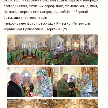
Окрім того, Митрополит Епіфаній вручив церковні нагороди
благодійникам, активним парафіянам, громадським діячам,
відзначив церковними нагородами воїнів – оборонців
Батьківщини та волонтерів .
( використано фото Пресслужби Київської Митрополії
Української Православної Церкви (ПЦУ)