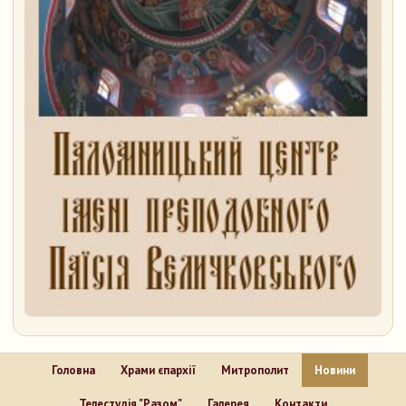
Головна
Храми єпархії
Митрополит
Новини
Телестудія "Разом"
Галерея
Контакти