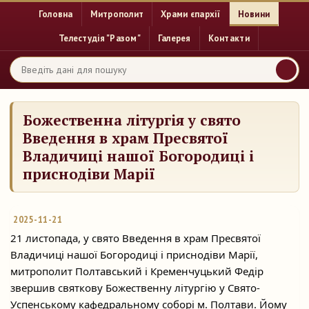
Головна
Митрополит
Храми єпархії
Новини
Телестудія "Разом"
Галерея
Контакти
Божественна літургія у свято
Введення в храм Пресвятої
Владичиці нашої Богородиці і
приснодіви Марії
2025-11-21
21 листопада, у свято Введення в храм Пресвятої
Владичиці нашої Богородиці і приснодіви Марії,
митрополит Полтавський і Кременчуцький Федір
звершив святкову Божественну
літургію у Свято-
Успенському кафедральному соборі м. Полтави. Йому