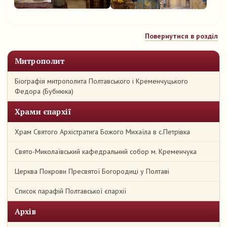
Повернутися в розділ
Митрополит
Біографія митрополита Полтавського і Кременчуцького
Федора (Бубнюка)
Храми єпархії
Храм Святого Архістратига Божого Михаїла в с.Петрівка
Свято-Миколаївський кафедральний собор м. Кременчука
Церква Покрови Пресвятої Богородиці у Полтаві
Список парафій Полтавської єпархії
Архів