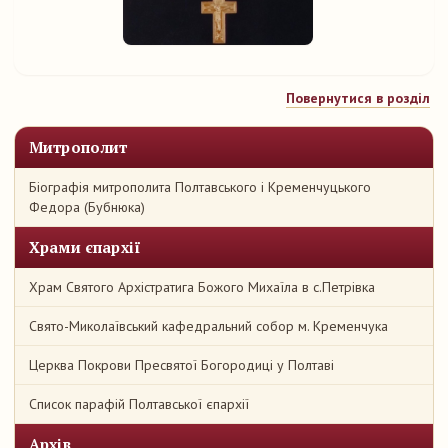
Повернутися в розділ
Митрополит
Біографія митрополита Полтавського і Кременчуцького
Федора (Бубнюка)
Храми єпархії
Храм Святого Архістратига Божого Михаїла в с.Петрівка
Свято-Миколаївський кафедральний собор м. Кременчука
Церква Покрови Пресвятої Богородиці у Полтаві
Список парафій Полтавської єпархії
Архів