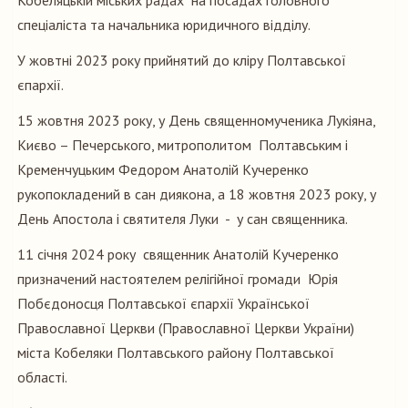
Кобеляцькій міських радах на посадах головного
спеціаліста та начальника юридичного відділу.
У жовтні 2023 року прийнятий до кліру Полтавської
єпархії.
15 жовтня 2023 року, у День священномученика Лукіяна,
Києво – Печерського, митрополитом Полтавським і
Кременчуцьким Федором Анатолій Кучеренко
рукопокладений в сан диякона, а 18 жовтня 2023 року, у
День Апостола і святителя Луки - у сан священника.
11 січня 2024 року священник Анатолій Кучеренко
призначений настоятелем релігійної громади Юрія
Побєдоносця Полтавської єпархії Української
Православної Церкви (Православної Церкви України)
міста Кобеляки Полтавського району Полтавської
області.