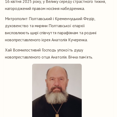
16 квітня 2025 року, у Велику середу страстного тижня,
нагороджений правом носіння набедреника.
Митрополит Полтавський і Кременчуцький Федір,
духовенство та миряни Полтавської єпархії
висловлюють щирі співчуття парафіянам та родині
новопреставленого ієрея Анатолія Кучеренка.
Хай Всемилостивий Господь упокоїть душу
новопреставленого отця Анатолія. Вічна памʼять.