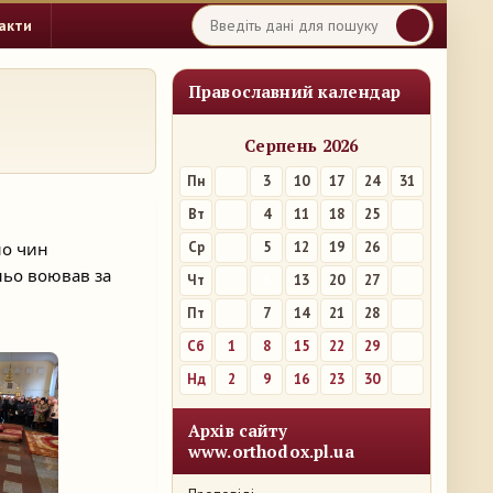
акти
Православний календар
Серпень 2026
Пн
3
10
17
24
31
Вт
4
11
18
25
но чин
Ср
5
12
19
26
ньо воював за
Чт
6
13
20
27
Пт
7
14
21
28
Сб
1
8
15
22
29
Нд
2
9
16
23
30
Архів сайту
www.orthodox.pl.ua