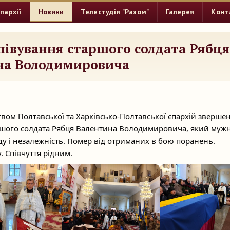
пархії
Новини
Телестудія "Разом"
Галерея
Конт
півування старшого солдата Рябця
на Володимировича
твом Полтавської та Харківсько-Полтавської єпархій зверше
ршого солдата Рябця Валентина Володимировича, який муж
боду і незалежність. Помер від отриманих в бою поранень.
. Співчуття рідним.