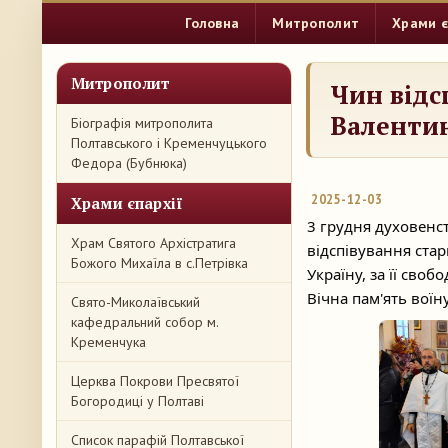
Головна
Митрополит
Храми є
Митрополит
Чин відс
Валенти
Біографія митрополита
Полтавського і Кременчуцького
Федора (Бубнюка)
2025-12-03
Храми єпархії
3 грудня духовенс
Храм Святого Архістратига
відспівування ста
Божого Михаїла в с.Петрівка
Україну, за її сво
Вічна пам'ять воїну
Свято-Миколаївський
кафедральний собор м.
Кременчука
Церква Покрови Пресвятої
Богородиці у Полтаві
Список парафій Полтавської