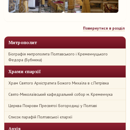
Повернутися в розділ
Митрополит
Біографія митрополита Полтавського і Кременчуцького
Федора (Бубнюка)
Храми єпархії
Храм Святого Архістратига Божого Михаїла в с.Петрівка
Свято-Миколаївський кафедральний собор м. Кременчука
Церква Покрови Пресвятої Богородиці у Полтаві
Список парафій Полтавської єпархії
Архів