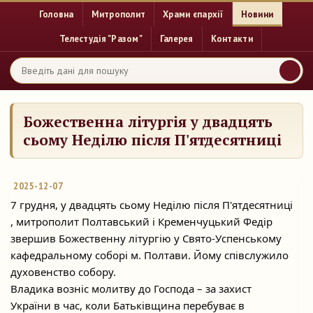
Головна
Митрополит
Храми єпархії
Новини
Телестудія "Разом"
Галерея
Контакти
Божественна літургія у двадцять
сьому Неділю після П'ятдесятниці
2025-12-07
7 грудня, у двадцять сьому Неділю після П'ятдесятниці
, митрополит Полтавський і Кременчуцький Федір
звершив Божественну літургію у Свято-Успенському
кафедральному
соборі м. Полтави. Йому співслужило
духовенство собору.
Владика возніс молитву до Господа – за захист
України в час, коли Батьківщина перебуває в