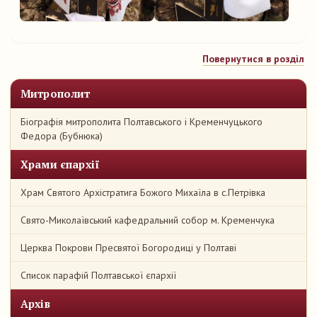
Повернутися в розділ
Митрополит
Біографія митрополита Полтавського і Кременчуцького
Федора (Бубнюка)
Храми єпархії
Храм Святого Архістратига Божого Михаїла в с.Петрівка
Свято-Миколаївський кафедральний собор м. Кременчука
Церква Покрови Пресвятої Богородиці у Полтаві
Список парафій Полтавської єпархії
Архів