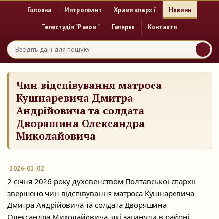
Головна
Митрополит
Храми єпархії
Новини
Телестудія "Разом"
Галерея
Контакти
Чин відспівування матроса
Кушнаревича Дмитра
Андрійовича та солдата
Дворяшина Олександра
Миколайовича
2026-01-02
2 січня 2026 року духовенством Полтавської єпархії
звершено чин відспівування матроса Кушнаревича
Дмитра Андрійовича та солдата Дворяшина
Олександра Миколайовича, які
загинули в районі