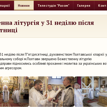
пархії
Новини
Телестудія "Разом"
Галерея
Конт
нна літургія у 31 неділю після
ятниці
у 31 неділю після П"ятдесятниці, духовенством Полтавської єпархії 
льному соборі м.Полтави звершено Божественну літургію
ідправи підносились особливі прохання і молитва за українських во
ким агресором.