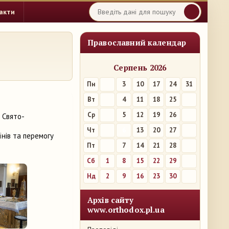
акти
Православний календар
Серпень 2026
Пн
3
10
17
24
31
Вт
4
11
18
25
Ср
5
12
19
26
у Свято-
Чт
6
13
20
27
їнів та перемогу
Пт
7
14
21
28
Сб
1
8
15
22
29
Нд
2
9
16
23
30
Архів сайту
www.orthodox.pl.ua