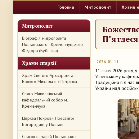
Головна
Митрополит
Храми є
Митрополит
Божестве
П"ятдес
Біографія митрополита
Полтавського і Кременчуцького
Федора (Бубнюка)
2026-01-11
Храми єпархії
11 січня 2026 року, 
Храм Святого Архістратига
Успенському кафедра
Божого Михаїла в с.Петрівка
Традиційно під час в
України над російсь
Свято-Миколаївський
кафедральний собор м.
Кременчука
Церква Покрови Пресвятої
Богородиці у Полтаві
Список парафій Полтавської