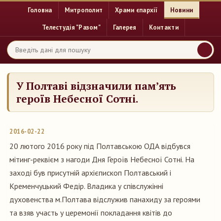
Головна
Митрополит
Храми єпархії
Новини
Телестудія "Разом"
Галерея
Контакти
У Полтаві відзначили пам’ять
героїв Небесної Сотні.
2016-02-22
20 лютого 2016 року під Полтавською ОДА відбувся
мітинг-реквієм з нагоди Дня Героїв Небесної Сотні. На
заході був присутній архієпископ Полтавський і
Кременчуцький Федір. Владика у співслужінні
духовенства м.Полтава відслужив панахиду за героями
та взяв участь у церемонії покладання квітів до