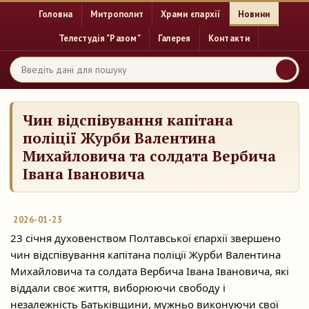
Головна
Митрополит
Храми єпархії
Новини
Телестудія "Разом"
Галерея
Контакти
Чин відспівування капітана
поліції Журби Валентина
Михайловича та солдата Вербича
Івана Івановича
2026-01-23
23 січня духовенством Полтавської єпархії звершено
чин відспівування капітана поліції Журби Валентина
Михайловича та солдата Вербича Івана Івановича, які
віддали своє життя, виборюючи свободу і
незалежність Батьківщини, мужньо виконуючи свої