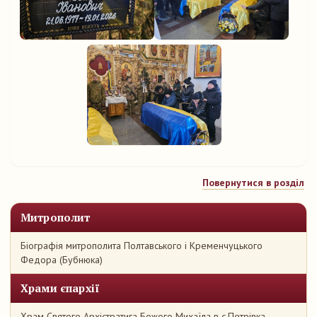
Повернутися в розділ
Митрополит
Біографія митрополита Полтавського і Кременчуцького
Федора (Бубнюка)
Храми єпархії
Храм Святого Архістратига Божого Михаїла в с.Петрівка