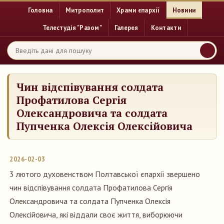
Головна
Митрополит
Храми єпархії
Новини
Телестудія "Разом"
Галерея
Контакти
Чин відспівування солдата
Профатилова Сергія
Олександровича та солдата
Пупченка Олексія Олексійовича
2026-02-03
3 лютого духовенством Полтавської єпархії звершено
чин відспівування солдата Профатилова Сергія
Олександровича та солдата Пупченка Олексія
Олексійовича, які віддали своє життя, виборюючи