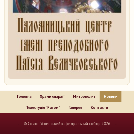
Головна
Храми єпархії
Митрополит
Новини
Телестудія "Разом"
Галерея
Контакти
..
© Свято-Успенський кафедральний собор 2026
..