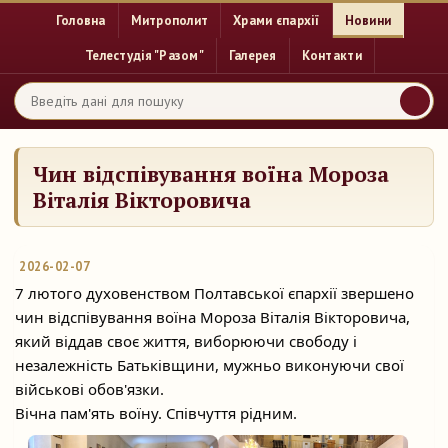
Головна
Митрополит
Храми єпархії
Новини
Телестудія "Разом"
Галерея
Контакти
Чин відспівування воїна Мороза
Віталія Вікторовича
2026-02-07
7 лютого духовенством Полтавської єпархії звершено
чин відспівування воїна Мороза Віталія Вікторовича,
який віддав своє життя, виборюючи свободу і
незалежність Батьківщини, мужньо виконуючи свої
військові обов'язки.
Вічна пам'ять воїну. Співчуття рідним.