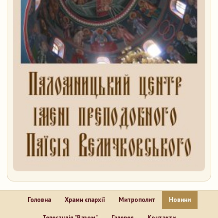
Головна
Храми єпархії
Митрополит
Новини
Телестудія "Разом"
Галерея
Контакти