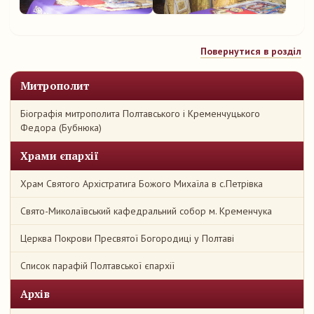
Повернутися в розділ
Митрополит
Біографія митрополита Полтавського і Кременчуцького
Федора (Бубнюка)
Храми єпархії
Храм Святого Архістратига Божого Михаїла в с.Петрівка
Свято-Миколаївський кафедральний собор м. Кременчука
Церква Покрови Пресвятої Богородиці у Полтаві
Список парафій Полтавської єпархії
Архів