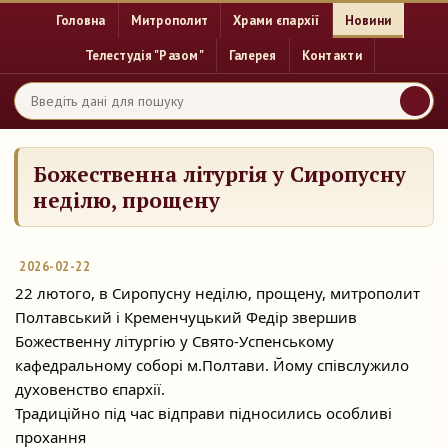
Головна
Митрополит
Храми єпархії
Новини
Телестудія "Разом"
Галерея
Контакти
Божественна літургія у Сиропусну
неділю, прощену
2026-02-22
22 лютого, в Сиропусну неділю, прощену, митрополит
Полтавський і Кременчуцький Федір звершив
Божественну літургію у Свято-Успенському
кафедральному соборі м.Полтави. Йому співслужило
духовенство єпархії.
Традиційно під час відправи підносились особливі
прохання