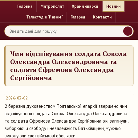
Головна
Митрополит
Храми єпархії
Новини
Телестудія "Разом"
Галерея
Контакти
Чин відспівування солдата Сокола
Олександра Олександровича та
солдата Єфремова Олександра
Сергійовича
2026-03-02
2 березня духовенством Полтавської єпархії звершено чин
відспівування солдата Сокола Олександра Олександровича
та солдата Єфремова Олександра Сергійовича, які загинули,
виборюючи свободу і незалежність Батьківщини, мужньо
виконуючи свої військові обов'язки.