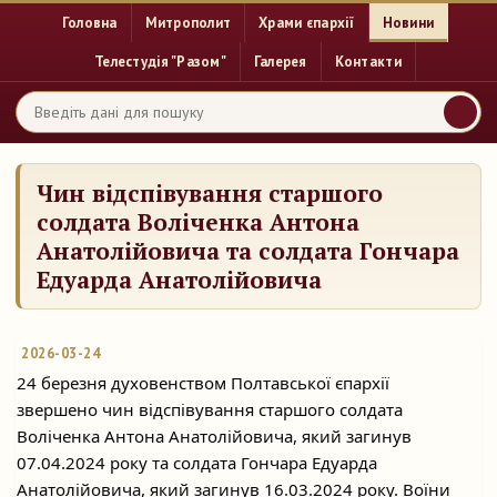
Головна
Митрополит
Храми єпархії
Новини
Телестудія "Разом"
Галерея
Контакти
Чин відспівування старшого
солдата Воліченка Антона
Анатолійовича та солдата Гончара
Едуарда Анатолійовича
2026-03-24
24 березня духовенством Полтавської єпархії
звершено чин відспівування старшого солдата
Воліченка Антона Анатолійовича, який загинув
07.04.2024 року та солдата Гончара Едуарда
Анатолійовича, який загинув 16.03.2024 року. Воїни