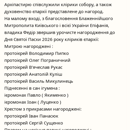
Архіпастирю співслужили клірики собору, а також
духовенство єпархії представлене до нагород.
На малому вході, з благословення Блаженнійшого
Митрополита Київського і всієї України Епіфанія,
владика Федір звершив урочисте нагородження до
Дня Святої Пасхи 2026 року кліриків єпархії:
Митрою нагороджені :
протоієрей Володимир Пипко
протоієрей Олег Пограничний
протоієрей В’ячеслав Рукас
протоієрей Анатолій Куліш
протоієрей Василь Микулинець
Піднесенні в сан ігумена :
ієромонах Павло ( Якименко )
ієромонах Іоан ( Луценко )
Хрестом з прикрасами нагороджені:
протоієрей Іван Панасюк
протоієрей Сергій Сущенко
Правом на носіння палиці нагороджені :