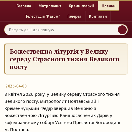
Головна
Митрополит
Храми єпархії
Новини
Телестудія "Разом"
Галерея
Контакти
Божественна літургія у Велику
середу Страсного тижня Великого
посту
2026-04-08
8 квітня 2026 року, у Велику середу Страсного тижня
Великого посту, митрополит Полтавський і
Кременчуцький Федір звершив Вечірню з
Божественною Літургією Ранішосвячених Дарів у
кафедральному соборі Успіння Пресвятої Богородиці
м. Полтава.