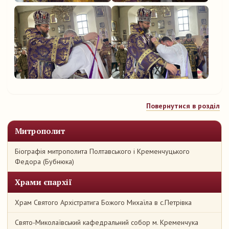
Повернутися в розділ
Митрополит
Біографія митрополита Полтавського і Кременчуцького
Федора (Бубнюка)
Храми єпархії
Храм Святого Архістратига Божого Михаїла в с.Петрівка
Свято-Миколаївський кафедральний собор м. Кременчука