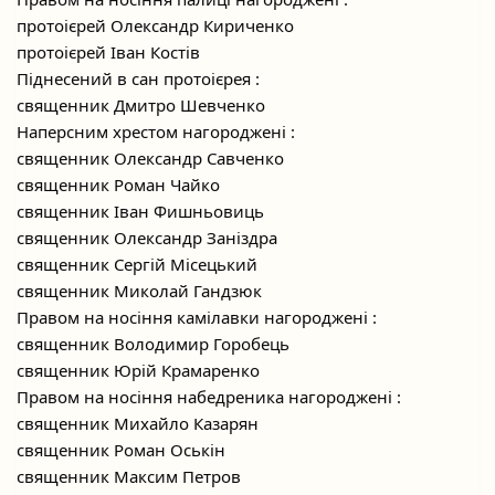
протоієрей Олександр Кириченко
протоієрей Іван Костів
Піднесений в сан протоієрея :
священник Дмитро Шевченко
Наперсним хрестом нагороджені :
священник Олександр Савченко
священник Роман Чайко
священник Іван Фишньовиць
священник Олександр Заніздра
священник Сергій Місецький
священник Миколай Гандзюк
Правом на носіння камілавки нагороджені :
священник Володимир Горобець
священник Юрій Крамаренко
Правом на носіння набедреника нагороджені :
священник Михайло Казарян
священник Роман Оськін
священник Максим Петров