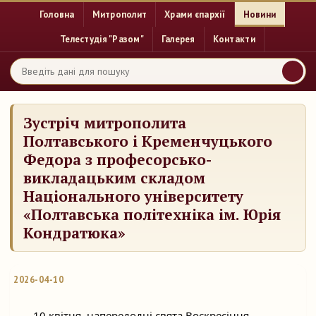
Головна
Митрополит
Храми єпархії
Новини
Телестудія "Разом"
Галерея
Контакти
Зустріч митрополита
Полтавського і Кременчуцького
Федора з професорсько-
викладацьким складом
Національного університету
«Полтавська політехніка ім. Юрія
Кондратюка»
2026-04-10
	10 квітня, напередодні свята Воскресіння 