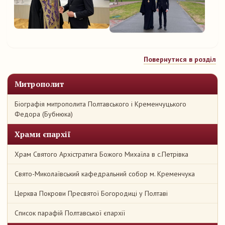
Повернутися в розділ
Митрополит
Біографія митрополита Полтавського і Кременчуцького
Федора (Бубнюка)
Храми єпархії
Храм Святого Архістратига Божого Михаїла в с.Петрівка
Свято-Миколаївський кафедральний собор м. Кременчука
Церква Покрови Пресвятої Богородиці у Полтаві
Список парафій Полтавської єпархії