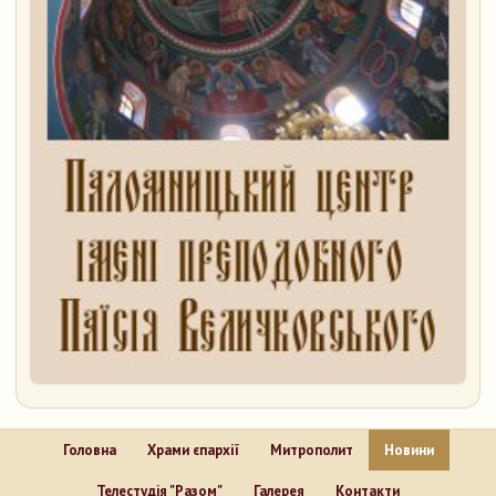
Головна
Храми єпархії
Митрополит
Новини
Телестудія "Разом"
Галерея
Контакти