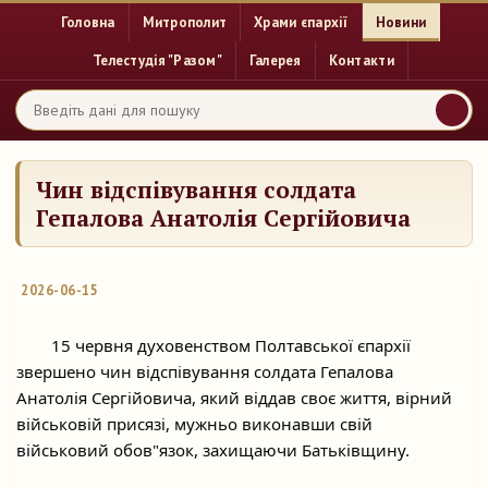
Головна
Митрополит
Храми єпархії
Новини
Телестудія "Разом"
Галерея
Контакти
Чин відспівування солдата
Гепалова Анатолія Сергійовича
2026-06-15
	15 червня духовенством Полтавської єпархії 
звершено чин відспівування солдата Гепалова 
Анатолія Сергійовича, який віддав своє життя, вірний 
військовій присязі, мужньо виконавши свій 
військовий обов"язок, захищаючи Батьківщину.