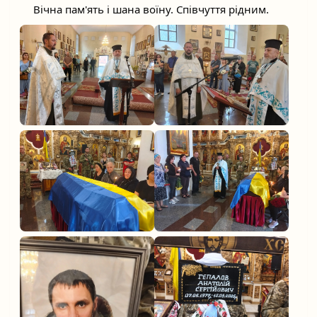
	Вічна пам'ять і шана воїну. Співчуття рідним.