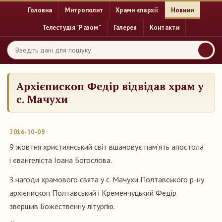
Головна
Митрополит
Храми єпархії
Новини
Телестудія "Разом"
Галерея
Контакти
Архієпископ Федір відвідав храм у
с. Мачухи
2016-10-09
9 жовтня християнський світ вшановує пам'ять апостола
і євангеліста Іоана Богослова.
З нагоди храмового свята у с. Мачухи Полтавського р-ну
архієпископ Полтавський і Кременчуцький Федір
звершив Божественну літургію.