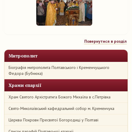
Повернутися в розділ
Митрополит
Біографія митрополита Полтавського і Кременчуцького
Федора (Бубнюка)
Храми єпархії
Храм Святого Архістратига Божого Михаїла в с.Петрівка
Свято-Миколаївський кафедральний собор м. Кременчука
Церква Покрови Пресвятої Богородиці у Полтаві
Список парафій Полтавської єпархії