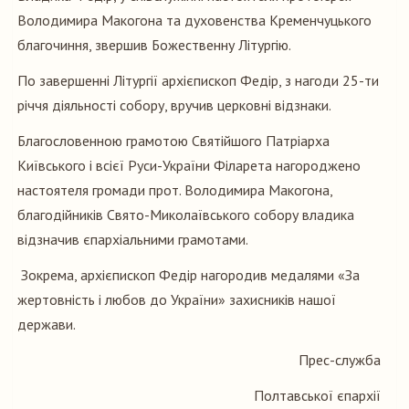
Володимира Макогона та духовенства Кременчуцького
благочиння, звершив Божественну Літургію.
По завершенні Літургії архієпископ Федір, з нагоди 25-ти
річчя діяльності собору, вручив церковні відзнаки.
Благословенною грамотою Святійшого Патріарха
Київського і всієї Руси-України Філарета нагороджено
настоятеля громади прот. Володимира Макогона,
благодійників Свято-Миколаївського собору владика
відзначив єпархіальними грамотами.
Зокрема, архієпископ Федір нагородив медалями «За
жертовність і любов до України» захисників нашої
держави.
Прес-служба
Полтавської єпархії