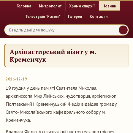
Головна
Митрополит
Храми єпархії
Новини
Телестудія "Разом"
Галерея
Контакти
Архіпастирський візит у м.
Кременчук
2016-12-19
19 грудня у день пам’яті Святителя Миколая,
архієпископа Мир Лікійських, чудотворця, архієпископ
Полтавський і Кременчуцький Федір відвідав громаду
Свято-Миколаївського кафедрального собору м.
Кременчука.
Владика Федір, у співслужінні настоятеля протоієрея