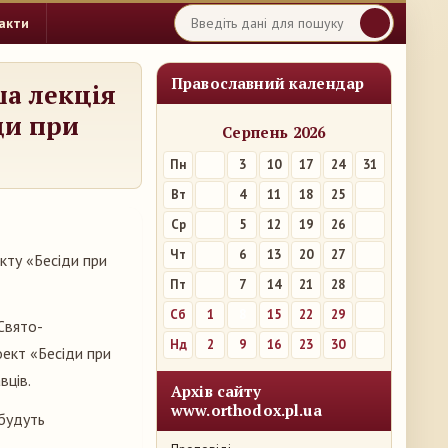
акти
Православний календар
ша лекція
ди при
Серпень 2026
Пн
3
10
17
24
31
Вт
4
11
18
25
Ср
5
12
19
26
Чт
6
13
20
27
кту «Бесіди при
Пт
7
14
21
28
Сб
1
8
15
22
29
Свято-
Нд
2
9
16
23
30
ект «Бесіди при
вців.
Архів сайту
www.orthodox.pl.ua
 будуть