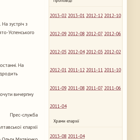
Проповіді
2013-02
2013-01
2012-12
2012-10
 На зустріч з
ято-Успенського
2012-09
2012-08
2012-07
2012-06
2012-05
2012-04
2012-03
2012-02
останні. На
2012-01
2011-12
2011-11
2011-10
ідродить
2011-09
2011-08
2011-07
2011-06
 почути вичерпну
2011-04
Прес-служба
Храми єпархії
лтавської єпархії
2013-08
2011-04
 Ольги Матвієнко