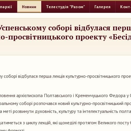
пархії
Новини
Телестудія "Разом"
Галерея
Конт
Успенському соборі відбулася пер
о-просвітницького проекту «Бесі
у соборі відбулася перша лекція культурно-просвітницького прое
ловення архієпископа Полтавського і Кременчуцького Федора у 
альному соборі розпочався новий культурно-просвітницький про
на меті розвинути духовність, культуру та інтелектуальність полта
атиметься з циклу лекцій, які щонеділі протягом Великого посту
ому форматі.