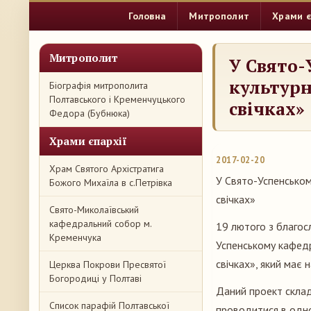
Головна
Митрополит
Храми є
Митрополит
У Свято-
культурн
Біографія митрополита
Полтавського і Кременчуцького
свічках»
Федора (Бубнюка)
Храми єпархії
2017-02-20
Храм Святого Архістратига
У Свято-Успенськом
Божого Михаїла в с.Петрівка
свічках»
Свято-Миколаївський
кафедральний собор м.
19 лютого з благос
Кременчука
Успенському кафедр
свічках», який має 
Церква Покрови Пресвятої
Богородиці у Полтаві
Даний проект склад
Список парафій Полтавської
проводитися в одн