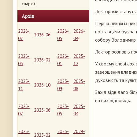
єпархії
Лекторами стануть в
Архів
Перша лекція із цикл
2026-
2026-
2026-
полтавцями був зап
2026-06
07
05
04
собору Володимир 
Лектор розповів про
2026-
2026-
2025-
2026-02
03
01
12
У своєму слові арх
завершення владика
духовність та культ
2025-
2025-
2025-
2025-10
11
09
08
Захід відвідало біл
на них відповідь.
2025-
2025-
2025-
2025-06
07
05
04
2025-
2025-
2024-
2025-02