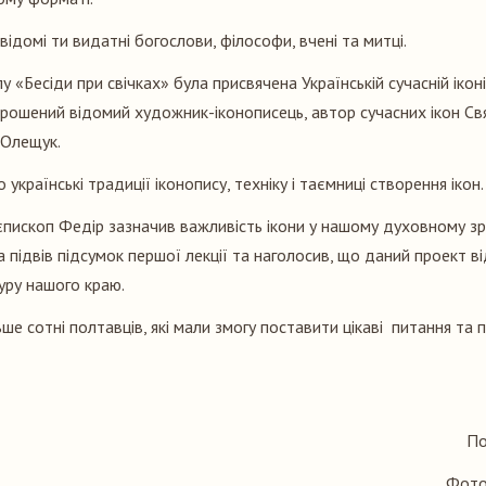
ідомі ти видатні богослови, філософи, вчені та митці.
у «Бесіди при свічках» була присвячена Українській сучасній іконі.
рошений відомий художник-іконописець, автор сучасних ікон Св
Олещук.
 українські традиції іконопису, техніку і таємниці створення ікон.
ієпископ Федір зазначив важливість ікони у нашому духовному зр
 підвів підсумок першої лекції та наголосив, що даний проект в
уру нашого краю.
ьше сотні полтавців, які мали змогу поставити цікаві питання та
По
Фото