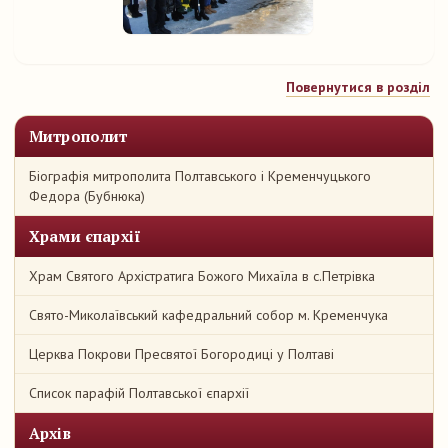
Повернутися в розділ
Митрополит
Біографія митрополита Полтавського і Кременчуцького
Федора (Бубнюка)
Храми єпархії
Храм Святого Архістратига Божого Михаїла в с.Петрівка
Свято-Миколаївський кафедральний собор м. Кременчука
Церква Покрови Пресвятої Богородиці у Полтаві
Список парафій Полтавської єпархії
Архів