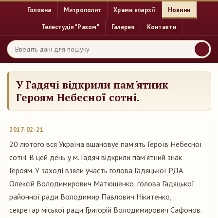
Головна
Митрополит
Храми єпархії
Новини
Телестудія "Разом"
Галерея
Контакти
У Гадячі відкрили пам ̓ятник
Героям Небесної сотні.
2017-02-21
20 лютого вся Україна вшановує пам'ять Героїв Небесної
сотні. В цей день у м. Гадяч відкрили пам’ятний знак
Героям. У заході взяли участь голова Гадяцької РДА
Олексій Володимирович Матюшенко, голова Гадяцької
районної ради Володимир Павлович Нікитенко,
секретар міської ради Григорій Володимирович Сафонов.