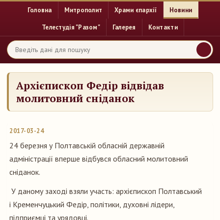
Головна
Митрополит
Храми єпархії
Новини
Телестудія "Разом"
Галерея
Контакти
Архієпископ Федір відвідав
молитовний сніданок
2017-03-24
24 березня у Полтавській обласній державній
адміністрації вперше відбувся обласний молитовний
сніданок.
У даному заході взяли участь: архієпископ Полтавський
і Кременчуцький Федір, політики, духовні лідери,
підприємці та урядовці.