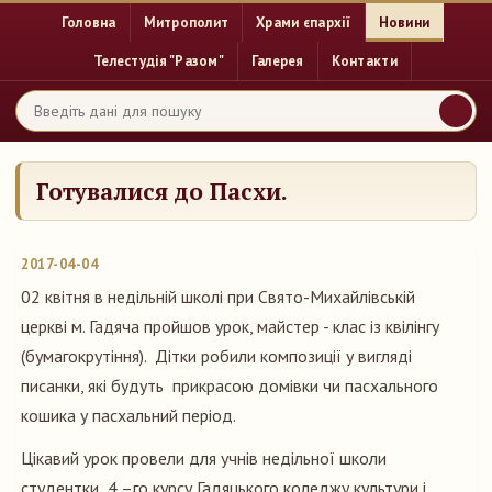
Головна
Митрополит
Храми єпархії
Новини
Телестудія "Разом"
Галерея
Контакти
Готувалися до Пасхи.
2017-04-04
02 квітня в недільній школі при Свято-Михайлівській
церкві м. Гадяча пройшов урок, майстер - клас із квілінгу
(бумагокрутіння). Дітки робили композиції у вигляді
писанки, які будуть прикрасою домівки чи пасхального
кошика у пасхальний період.
Цікавий урок провели для учнів недільної школи
студентки 4 –го курсу Гадяцького коледжу культури і