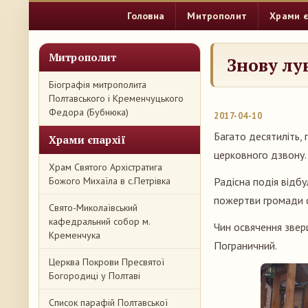
Головна
Митрополит
Храми є
Митрополит
Знову лу
Біографія митрополита
Полтавського і Кременчуцького
Федора (Бубнюка)
2017-04-10
Багато десятиліть, 
Храми єпархії
церковного дзвону.
Храм Святого Архістратига
Божого Михаїла в с.Петрівка
Радісна подія відбу
пожертви громади 
Свято-Миколаївський
кафедральний собор м.
Чин освячення звер
Кременчука
Пограничний.
Церква Покрови Пресвятої
Богородиці у Полтаві
Список парафій Полтавської