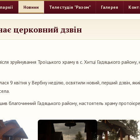
пархії
Новини
Телестудія "Разом"
Галерея
Конт
нає церковний дзвін
після зруйнування Троїцького храму в с. Хитці Гадяцького району,
лася 9 квітня у Вербну неділю, освятили новий, перший дзвін, як
села.
шив благочинний Гадяцького району, настоятель храму протоієр