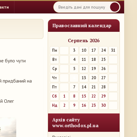
акти
Православний календар
Серпень 2026
Пн
3
10
17
24
31
Вт
4
11
18
25
 не було чути
Ср
5
12
19
26
Чт
6
13
20
27
ий придбаний на
Пт
7
14
21
28
Сб
1
8
15
22
29
ей Олег
Нд
2
9
16
23
30
Архів сайту
www.orthodox.pl.ua