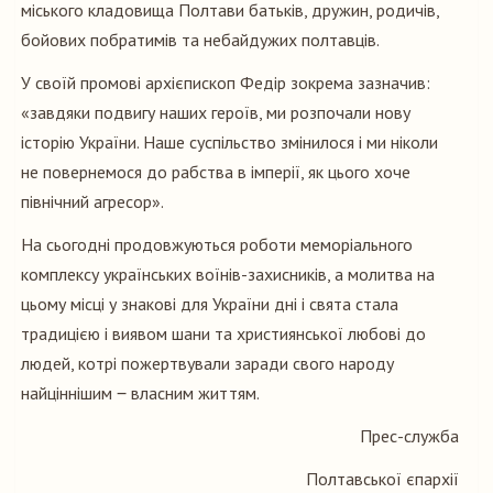
міського кладовища Полтави батьків, дружин, родичів,
бойових побратимів та небайдужих полтавців.
У своїй промові архієпископ Федір зокрема зазначив:
«завдяки подвигу наших героїв, ми розпочали нову
історію України. Наше суспільство змінилося і ми ніколи
не повернемося до рабства в імперії, як цього хоче
північний агресор».
На сьогодні продовжуються роботи меморіального
комплексу українських воїнів-захисників, а молитва на
цьому місці у знакові для України дні і свята стала
традицією і виявом шани та християнської любові до
людей, котрі пожертвували заради свого народу
найціннішим ‒ власним життям.
Прес-служба
Полтавської єпархії