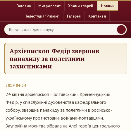
Головна
Митрополит
Храми єпархії
Новини
Телестудія "Разом"
Галерея
Контакти
Архієпископ Федір звершив
панахиду за полеглими
захисниками
2017-04-24
24 квітня архієпископ Полтавський і Кременчуцький
Федір, у співслужінні духовенства кафедрального
собору, звершив панахиду за полеглими в російсько-
українському протистоянні воїнами-полтавцями.
Заупокійна молитва зібрала на Алеї героїв центрального