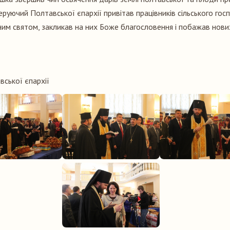
еруючий Полтавської єпархії привітав працівників сільського го
йним святом, закликав на них Боже благословення і побажав нови
ської єпархії