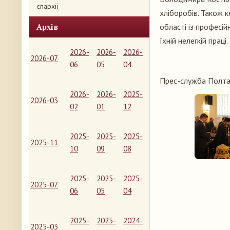
єпархії
хліборобів. Також к
Архів
області із професі
їхній нелегкій праці.
2026-
2026-
2026-
2026-07
06
05
04
Прес-служба Полтав
2026-
2026-
2025-
2026-03
02
01
12
2025-
2025-
2025-
2025-11
10
09
08
2025-
2025-
2025-
2025-07
06
05
04
2025-
2025-
2024-
2025-03