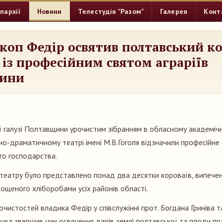
пархії
Новини
Телестудія "Разом"
Галерея
Конт
коп Федір освятив полтавський ко
 із професійним святом аграріїв
ини
ї галузі Полтавщини урочистим зібранням в обласному академіч
но-драматичному театрі імені М.В.Гоголя відзначили професійне
ого господарства.
 театру було представлено понад два десятки короваїв, випече
ощеного хліборобами усіх районів області.
чистостей владика Федір у співслужінні прот. Богдана Гриніва т
а звершив чин освячення дарів землі полтавської та плоди пр