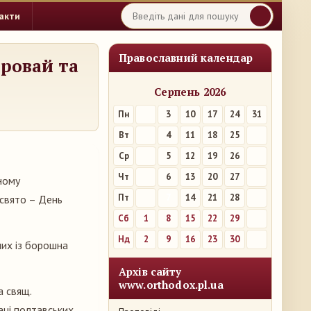
акти
Православний календар
ровай та
Серпень 2026
Пн
3
10
17
24
31
Вт
4
11
18
25
Ср
5
12
19
26
Чт
6
13
20
27
ному
Пт
7
14
21
28
 свято – День
Сб
1
8
15
22
29
Нд
2
9
16
23
30
них із борошна
Архів сайту
www.orthodox.pl.ua
а свящ.
аці полтавських