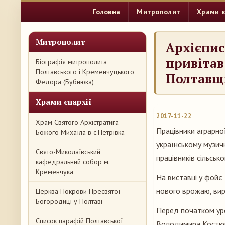
Головна
Митрополит
Храми є
Митрополит
Архієпис
привітав
Біографія митрополита
Полтавського і Кременчуцького
Полтавщ
Федора (Бубнюка)
Храми єпархії
2017-11-22
Храм Святого Архістратига
Працівники аграрно
Божого Михаїла в с.Петрівка
українському музич
Свято-Миколаївський
працівників сільськ
кафедральний собор м.
Кременчука
На виставці у фойє
нового врожаю, вир
Церква Покрови Пресвятої
Богородиці у Полтаві
Перед початком уро
Список парафій Полтавської
Володимира Костюшк