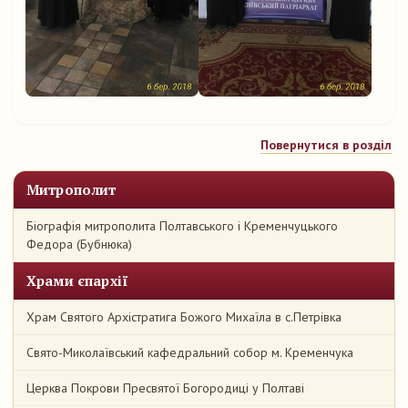
Повернутися в розділ
Митрополит
Біографія митрополита Полтавського і Кременчуцького
Федора (Бубнюка)
Храми єпархії
Храм Святого Архістратига Божого Михаїла в с.Петрівка
Свято-Миколаївський кафедральний собор м. Кременчука
Церква Покрови Пресвятої Богородиці у Полтаві