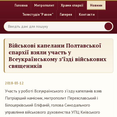
Головна
Митрополит
Храми єпархії
Новини
Телестудія "Разом"
Галерея
Контакти
Військові капелани Полтавської
єпархії взяли участь у
Всеукраїнському з’їзді військових
священиків
2018-03-12
Участь у роботі Всеукраїнського з’їзду капеланів взяв
Патріарший намісник, митрополит Переяславський і
Білоцерківський Епіфаній, голова Синодального
управління військового духовенства УПЦ Київського