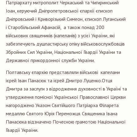
Патріархату митрополит Черкаський та Чигиринський
Іоан, керуючий Дніпропетровської єпархії єпископ
Дніпровський і Криворізький Симеон, єпископ Луганський
і Старобільський Афанасій, а також понад 200
військових священиків (капеланів) з усієї України, які
забезпечують душпастирську опіку військовослужбовців
Збройних Сил України, Національної Гвардії України та
Державної прикордонної служби України.
Полтавську єпархію представляли військові капелани
ієрей Іван Панасюк та ієрей Дмитро Луценко.Отця
Дмитра за заслуги з відродження духовності в Україні та
утвердження помісної Української Православної Церкви
нагороджено Указом Святійшого Патріарха Філарета
медаллю Святого Юрія Переможця. Священика Івана
Панасюка відзначено Почесною грамотою Національної
Гвардії України.