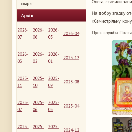
Олега, ставили запи
єпархії
На добру згадку оте
Архів
«Семистрільну ікон
2026-
2026-
2026-
Прес-служба Полтав
2026-04
07
06
05
2026-
2026-
2026-
2025-12
03
02
01
2025-
2025-
2025-
2025-08
11
10
09
2025-
2025-
2025-
2025-04
07
06
05
2025-
2025-
2025-
2024-12