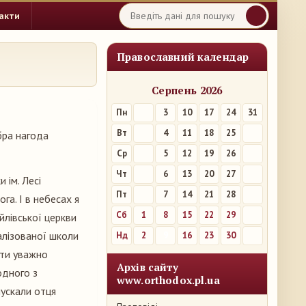
акти
Православний календар
Серпень 2026
Пн
3
10
17
24
31
Вт
4
11
18
25
бра нагода
Ср
5
12
19
26
Чт
6
13
20
27
 ім. Лесі
Пт
7
14
21
28
а. І в небесах я
Сб
1
8
15
22
29
йлівської церкви
іалізованої школи
Нд
2
9
16
23
30
Діти уважно
Архів сайту
одного з
www.orthodox.pl.ua
пускали отця