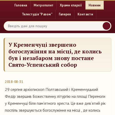
Головна
Митрополит
Храми єпархії
Новини
Телестудія "Разом"
Галерея
Контакти
У Кременчуці звершено
богослужіння на місці, де колись
був і незабаром знову постане
Свято-Успенський собор
2018-08-31
29 серпня архієпископ Полтавський і Кременчуцький
Федір звершив Божественну літургію на площі Перемоги
у Кременчуці біля пам’ятного хреста. Це вже дев’ятий рік
поспіль звершуються богослужіння на місці , де колись