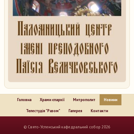
Головна
Храми єпархії
Митрополит
Новини
Телестудія "Разом"
Галерея
Контакти
..
© Свято-Успенський кафедральний собор 2026
..