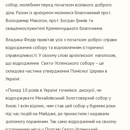
собор, молебнем перед початком всілякого доброго
діла. Разом із архієреєм молилися благочинний прот.
Володимир Макогон, прот. Богдан Гринів та
священнослужителі Кременчуцького благочиння.
Владика Федір привітав усіх з початком доброї справи
відродження собору та відновленням історичної
справедливості. У своєму слові архієпископ наголосив,
що відродження Свято-Успенського собору – це
складова частина утвердження Помісної Церкви в
Україні:
«Понад 10 років в Україні точилися дискусії, чи
відроджувати Михайлівський Золотоверхий собор у
Києві. І всім відомо, чим став цей собор у буремні роки
під час подій на Майдані, де прихистили і надавали
допомогу пораненим. Так само відроджений на своєму
історичному місці у Полтаві Свято-Успенський