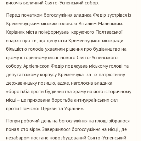
височів величний Свято-Успенський собор.
Перед початком богослужіння владика Федір зустрівся із
Кременчуцьким міським головою Віталієм Малецьким.
Керівник міста поінформував керуючого Полтавської
єпархії про те, що депутати Кременчуцької міськради
більшістю голосів ухвалили рішення про будівництво на
цьому історичному місці нового Свято-Успенського
собору. Архієпископ Федір подякував міському голові та
депутатському корпусу Кременчука за їх патріотичну
державницьку позицію, адже, наголосив владика,
«боротьба проти будівництва храму на його історичному
місці – це прихована боротьба антиукраїнських сил
проти Помісної Церкви та України».
Попри робочий день на богослужіння на площі зібралося
понад сто вірян. Завершилося богослужіння на місці , де
незабаром постане новозбудований Свято-Успенський