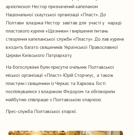
архієпископ Нестор призначений капеланом
Національної скаутської організації «Пласт». До
Полтави владика Нестор завітав для участі у нараді
пластового куреня «Щезники» і вирішення питань
створення капеланської служби «Пласту». До лав куреня
входить багато священиків Української Православної
Церкви Київського Патріархату.
На богослужінні були присутні очільник Полтавської
міської організації «Пласт» Юрій Сторчеус, а також
пластуни і священики із Черкас та Харкова. Гості
поспілкувалися з владикою Федором та обговорили
майбутню співпрацю з Полтавською єпархією.
Прес-служба Полтавської єпархії.