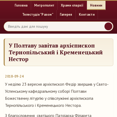
Головна
Митрополит
Храми єпархії
Новини
Телестудія "Разом"
Галерея
Контакти
У Полтаву завітав архієпископ
Тернопільський і Кременецький
Нестор
2018-09-24
У неділю 23 вересня архієпископ Федір звершив у Свято-
Успенському кафедральному соборі Полтави
Божественну літургію у співслужінні архієпископа
Тернопільського і Кременецького Нестора.
З благословення святішого Патріарха Філарета