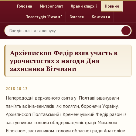
Головна
Митрополит
Храми єпархії
Новини
Телестудія "Разом"
Галерея
Контакти
Архієпископ Федір взяв участь в
урочистостях з нагоди Дня
захисника Вітчизни
2018-10-12
Напередодні державного свята у Полтаві вшанували
пам'ять воїнів-земляків, які полягли, боронячи Україну.
Архієпископ Полтавський і Кременчуцький Федір разом із
заступником голови облдержадміністрації Миколою
Білокінем, заступником голови обласної ради Анатолієм