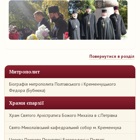
Повернутися в розділ
Митрополит
Біографія митрополита Полтавського і Кременчуцького
Федора (Бубнюка)
Храми єпархії
Храм Святого Архістратига Божого Михаїла в с.Петрівка
Свято-Миколаївський кафедральний собор м. Кременчука
Церква Покрови Пресвятої Богородиці у Полтаві