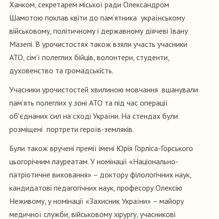
Ханком, секретарем міської ради Олександром
Шамотою поклав квіти до пам’ятника українському
військовому, політичному і державному діячеві Івану
Мазепі. В урочистостях також взяли участь учасники
АТО, сім’ї полеглих бійців, волонтери, студенти,
духовенство та громадськість.
Учасники урочистостей хвилиною мовчання вшанували
пам’ять полеглих у зоні АТО та під час операції
об'єднаних сил на сході України. На стендах були
розміщені портрети героїв-земляків.
Були також вручені премії імені Юрія Горліса-Горського
цьогорічним лауреатам. У номінації «Національно-
патріотичне виховання» – доктору філологічних наук,
кандидатові педагогічних наук, професору Олексію
Неживому, у номінації «Захисник України» – майору
медичної служби, військовому хірургу, учасникові