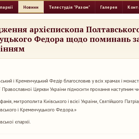
пархії
Новини
Телестудія "Разом"
Галерея
Конт
ження архієпископа Полтавського
уцького Федора щодо поминань з
жінням
ський і Кременчуцький Федір благословив у всіх храмах і монас
ї Православної Церкви України підносити прохання наступним ч
анія, митрополита Київського і всієї України, Святійшого Патрі
вського і Кременчуцького Федора.»
ської єпархії.