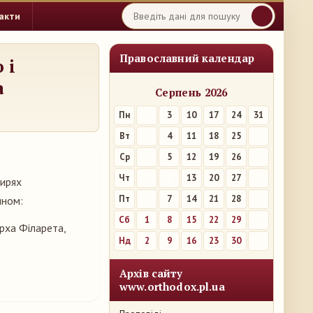
акти
Православний календар
 і
а
Серпень 2026
Пн
3
10
17
24
31
Вт
4
11
18
25
Ср
5
12
19
26
Чт
6
13
20
27
тирях
Пт
7
14
21
28
ином:
Сб
1
8
15
22
29
арха Філарета,
Нд
2
9
16
23
30
Архів сайту
www.orthodox.pl.ua