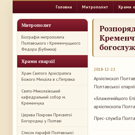
Головна
Митрополит
Храми є
Митрополит
Розпоряд
Кременч
Біографія митрополита
Полтавського і Кременчуцького
богослу
Федора (Бубнюка)
Храми єпархії
2018-12-22
Храм Святого Архістратига
Архієпископ Полтав
Божого Михаїла в с.Петрівка
Полтавської єпархі
Свято-Миколаївський
кафедральний собор м.
«Блаженнійшого Епіф
Кременчука
архієпископа Полта
Церква Покрови Пресвятої
Прес-служба Полтав
Богородиці у Полтаві
Список парафій Полтавської