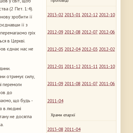
ов у світ, щоб
Проповіді
ва (2 Пет. 1:4).
2013-02
2013-01
2012-12
2012-10
нову зробити її
оєднавши її з
2012-09
2012-08
2012-07
2012-06
перемагаємо гріх
ся в Церкві.
юбов єднає нас не
2012-05
2012-04
2012-03
2012-02
2012-01
2011-12
2011-11
2011-10
дини.
ни отримує силу,
2011-09
2011-08
2011-07
2011-06
ші перемоги
бов до
аємо, що будь -
2011-04
ю в людині
Храми єпархії
тану не досягла
а.
2013-08
2011-04