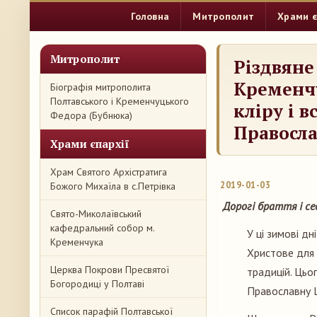
Головна
Митрополит
Храми є
Митрополит
Різдвяне
Кременч
Біографія митрополита
Полтавського і Кременчуцького
кліру і 
Федора (Бубнюка)
Правосла
Храми єпархії
Храм Святого Архістратига
2019-01-03
Божого Михаїла в с.Петрівка
Дорогі браття і сестри
Свято-Миколаївський
кафедральний собор м.
У ці зимові дн
Кременчука
Христове для 
Церква Покрови Пресвятої
традицій. Цьо
Богородиці у Полтаві
Православну Ц
Список парафій Полтавської