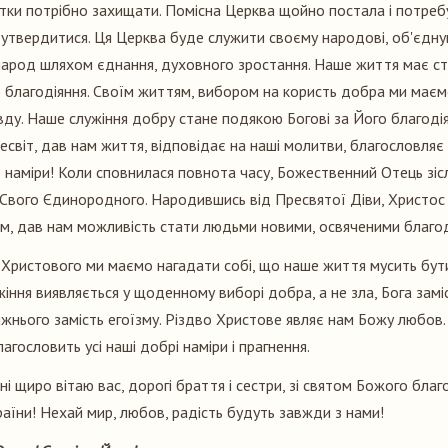
утки потрібно захищати. Помісна Церква щойно постала і потребу
і утвердитися. Ця Церква буде служити своєму народові, об'єдну
народ шляхом єднання, духовного зростання. Наше життя має с
о благодіяння. Своїм життям, вибором на користь добра ми ма
ду. Наше служіння добру стане подякою Богові за Його благоді
есвіт, дав нам життя, відповідає на наші молитви, благословляє 
ть наміри! Коли сповнилася повнота часу, Божественний Отець зіс
 Свого Єдинородного. Народившись від Пресвятої Діви, Христос
м, дав нам можливість стати людьми новими, освяченими благо
 Христового ми маємо нагадати собі, що наше життя мусить бут
жіння виявляється у щоденному виборі добра, а не зла, Бога замі
жнього замість егоїзму. Різдво Христове являє нам Божу любов.
агословить усі наші добрі наміри і прагнення.
дні щиро вітаю вас, дорогі браття і сестри, зі святом Божого бла
раїни! Нехай мир, любов, радість будуть завжди з нами!