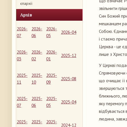
Що означає Рі
єпархії
звільнити гріш
Архів
Син Божий при
мешканцем раю
2026-
2026-
2026-
Собою. Єднанн
2026-04
07
06
05
і стаємо прич
Церква - це єд
2026-
2026-
2026-
лише з Христо
2025-12
03
02
01
У Церкві пода
Спрямовуючи с
2025-
2025-
2025-
2025-08
що очищає її в
11
10
09
звершуються т
ближнього, лю
2025-
2025-
2025-
2025-04
яку перемогу 
07
06
05
відбувається 
людина, завжд
2025-
2025-
2025-
2024-12