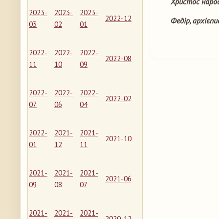
Христос народ
2023-
2023-
2023-
2022-12
Федір, архієп
03
02
01
2022-
2022-
2022-
2022-08
11
10
09
2022-
2022-
2022-
2022-02
07
06
04
2022-
2021-
2021-
2021-10
01
12
11
2021-
2021-
2021-
2021-06
09
08
07
2021-
2021-
2021-
2020-12