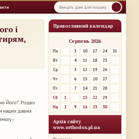
акти
Православний календар
ого і
тирям,
Серпень 2026
Пн
3
10
17
24
31
Вт
4
11
18
25
Ср
5
12
19
26
Чт
6
13
20
27
Пт
7
14
21
28
Сб
1
8
15
22
29
мо Його!". Різдво
Нд
2
9
16
23
30
м наших давніх
емогу -
Архів сайту
www.orthodox.pl.ua