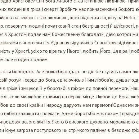
здво Христове? Син Бога Живого став істинною Людиною. Прийш
них людей від гріха і смерті. Зробити нас причасниками Божого єст
йшов на землю і став людиною, щоб піднести людину на Небо, з
, повернути людині початковий стан безгрішності й цілісності, п
я з Христом подає нам Божественну благодать, дією котрої ми 
асниками вічного життя. Єднання віруючих в Спасителя відбуваєть
ність у Христі, усіх хто вірить у Нього і любить Його. Ця віра і л
м, але й один з одним.
ється благодать. Але Божа благодать не діє без зусиль самої лю
вій розум і серце до Бога, єднаючись з Ним любов’ю, душа люди
ід гріхів і зміцнює її у боротьбі з гріхом до повної перемоги. На
оді, коли ми любов ставимо на перше місце. Любов до Бога, лю
бов до своєї країни і народу дарують нам перемоги!Однак ми зн
потрібно захищати і плекати. Адже боротьба між гріхом і правдо
впродовж всього життя. Якого б високого духовно-морального с
и існує загроза поступового чи стрімкого падіння в безодню гріх