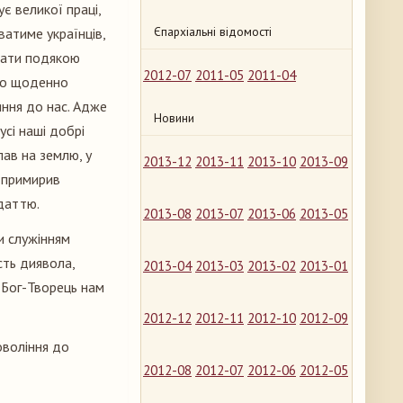
є великої праці,
Єпархіальні відомості
ватиме українців,
тати подякою
2012-07
2011-05
2011-04
ємо щоденно
яння до нас. Адже
Новини
усі наші добрі
лав на землю, у
2013-12
2013-11
2013-10
2013-09
 примирив
даттю.
2013-08
2013-07
2013-06
2013-05
и служінням
сть диявола,
2013-04
2013-03
2013-02
2013-01
 Бог-Творець нам
2012-12
2012-11
2012-10
2012-09
говоління до
2012-08
2012-07
2012-06
2012-05