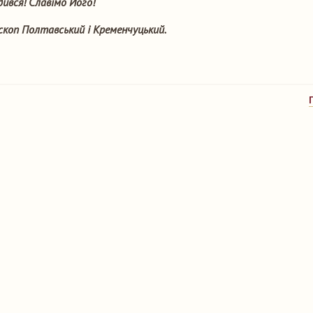
ився! Славімо Його!
ископ Полтавський і Кременчуцький.