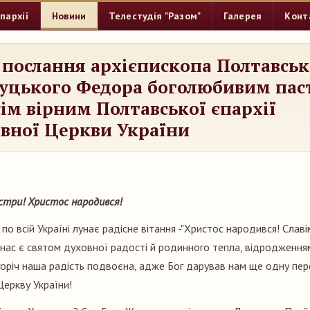
пархії
Новини
Телестудія "Разом"
Галерея
Конт
 послання архієпископа Полтавськ
уцького Федора боголюбивим пас
всім вірним Полтавської єпархії
вної Церкви України
! Христос народився!
і по всій Україні лунає радісне вітання -"Христос народився! Славі
нас є святом духовної радості й родинного тепла, відродження
горіч наша радість подвоєна, адже Бог дарував нам ще одну пер
еркву України!