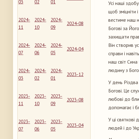
03
02
01
Усі наші здоб
щоб зміцніти 
2024-
2024-
2024-
вестиме наш 
2024-08
11
10
09
Богові за Йог
захищати прав
Він створив ус
2024-
2024-
2024-
2024-04
07
06
05
справи і наві
наш світ Сина
людину з Бого
2024-
2024-
2024-
2023-12
03
02
01
У день Різдва
Богові. Це слу
2023-
2023-
2023-
любові до бли
2023-08
11
10
09
допомагає і бл
У ці святкові 
2023-
2023-
2023-
2023-04
людей і до Ук
07
06
05