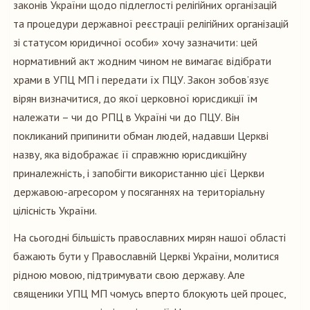
законів України щодо підлеглості релігійних організацій
та процедури державної реєстрації релігійних організацій
зі статусом юридичної особи» хочу зазначити: цей
нормативний акт жодним чином не вимагає відібрати
храми в УПЦ МП і передати їх ПЦУ. Закон зобов’язує
вірян визначитися, до якої церковної юрисдикції їм
належати – чи до РПЦ в Україні чи до ПЦУ. Він
покликаний припинити обман людей, надавши Церкві
назву, яка відображає її справжню юрисдикційну
приналежність, і запобігти використанню цієї Церкви
державою-агресором у посяганнях на територіальну
цілісність України.
На сьогодні більшість православних мирян нашої області
бажають бути у Православній Церкві України, молитися
рідною мовою, підтримувати свою державу. Але
священики УПЦ МП чомусь вперто блокують цей процес,