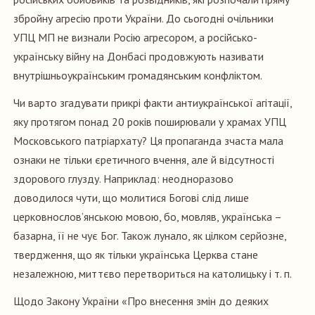
збройну агресію проти України. До сьогодні очільники
УПЦ МП не визнали Росію агресором, а російсько-
українську війну на Донбасі продовжують називати
внутрішньоукраїнським громадянським конфліктом.
Чи варто згадувати прикрі факти антиукраїнської агітації,
яку протягом понад 20 років поширювали у храмах УПЦ
Московського патріархату? Ця пропаганда зчаста мала
ознаки не тільки єретичного вчення, але й відсутності
здорового глузду. Наприклад: неодноразово
доводилося чути, що молитися Богові слід лише
церковнослов’янською мовою, бо, мовляв, українська –
базарна, її не чує Бог. Також лунало, як цілком серйозне,
твердження, що як тільки українська Церква стане
незалежною, миттєво перетвориться на католицьку і т. п.
Щодо Закону України «Про внесення змін до деяких