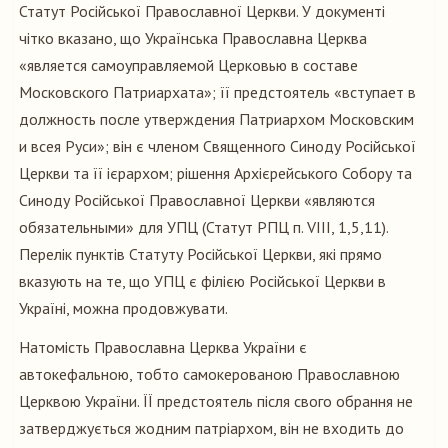
Статут Російської Православної Церкви. У документі
чітко вказано, що Українська Православна Церква
«является самоуправляемой Церковью в составе
Московского Патриархата»; її предстоятель «вступает в
должность после утверждения Патриархом Московским
и всея Руси»; він є членом Священного Синоду Російської
Церкви та її ієрархом; рішення Архієрейського Собору та
Синоду Російської Православної Церкви «являются
обязательными» для УПЦ (Статут РПЦ п. VIII, 1,5,11).
Перелік пунктів Статуту Російської Церкви, які прямо
вказують на те, що УПЦ є філією Російської Церкви в
Україні, можна продовжувати.
Натомість Православна Церква України є
автокефальною, тобто самокерованою Православною
Церквою України. ЇЇ предстоятель після свого обрання не
затверджується жодним патріархом, він не входить до