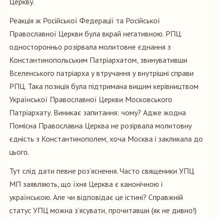
Церкву.
Реакція ж Російської Федерації та Російської
Православної Церкви була вкрай негативною. РПЦ
односторонньо розірвала молитовне єднання з
Константинопольським Патріархатом, звинувативши
Вселенського патріарха у втручання у внутрішні справи
РПЦ. Така позиція була підтримана вищим керівництвом
Української Православної Церкви Московського
Патріархату. Виникає запитання: чому? Адже жодна
Помісна Православна Церква не розірвала молитовну
єдність з Константинополем, хоча Москва і закликала до
цього.
Тут слід дати певне роз’яснення. Часто священики УПЦ
МП заявляють, що їхня Церква є канонічною і
українською. Але чи відповідає це істині? Справжній
статус УПЦ можна з’ясувати, прочитавши (як не дивно!)