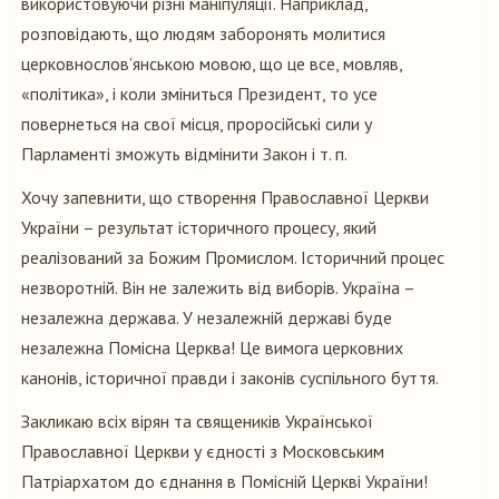
використовуючи різні маніпуляції. Наприклад,
розповідають, що людям заборонять молитися
церковнослов’янською мовою, що це все, мовляв,
«політика», і коли зміниться Президент, то усе
повернеться на свої місця, проросійські сили у
Парламенті зможуть відмінити Закон і т. п.
Хочу запевнити, що створення Православної Церкви
України – результат історичного процесу, який
реалізований за Божим Промислом. Історичний процес
незворотній. Він не залежить від виборів. Україна –
незалежна держава. У незалежній державі буде
незалежна Помісна Церква! Це вимога церковних
канонів, історичної правди і законів суспільного буття.
Закликаю всіх вірян та священиків Української
Православної Церкви у єдності з Московським
Патріархатом до єднання в Помісній Церкві України!