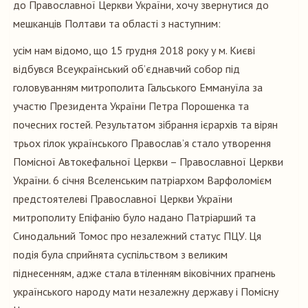
до Православної Церкви України, хочу звернутися до
мешканців Полтави та області з наступним:
усім нам відомо, що 15 грудня 2018 року у м. Києві
відбувся Всеукраїнський об’єднавчий собор під
головуванням митрополита Гальського Еммануїла за
участю Президента України Петра Порошенка та
почесних гостей. Результатом зібрання ієрархів та вірян
трьох гілок українського Православ’я стало утворення
Помісної Автокефальної Церкви – Православної Церкви
України. 6 січня Вселенським патріархом Варфоломієм
предстоятелеві Православної Церкви України
митрополиту Епіфанію було надано Патріарший та
Синодальний Томос про незалежний статус ПЦУ. Ця
подія була сприйнята суспільством з великим
піднесенням, адже стала втіленням віковічних прагнень
українського народу мати незалежну державу і Помісну