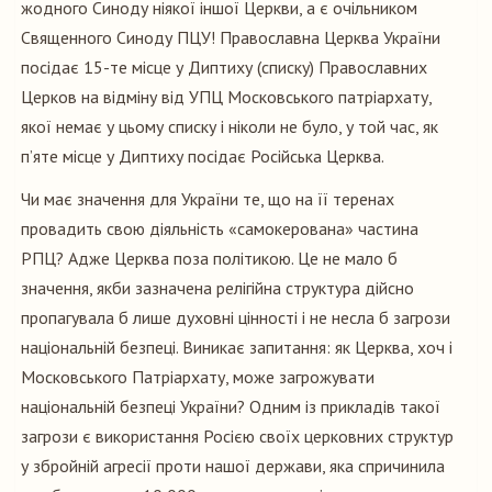
жодного Синоду ніякої іншої Церкви, а є очільником
Священного Синоду ПЦУ! Православна Церква України
посідає 15-те місце у Диптиху (списку) Православних
Церков на відміну від УПЦ Московського патріархату,
якої немає у цьому списку і ніколи не було, у той час, як
п’яте місце у Диптиху посідає Російська Церква.
Чи має значення для України те, що на її теренах
провадить свою діяльність «самокерована» частина
РПЦ? Адже Церква поза політикою. Це не мало б
значення, якби зазначена релігійна структура дійсно
пропагувала б лише духовні цінності і не несла б загрози
національній безпеці. Виникає запитання: як Церква, хоч і
Московського Патріархату, може загрожувати
національній безпеці України? Одним із прикладів такої
загрози є використання Росією своїх церковних структур
у збройній агресії проти нашої держави, яка спричинила