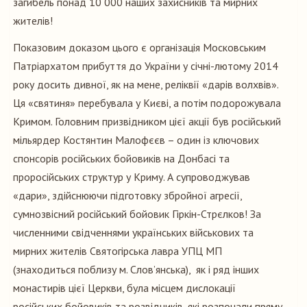
загибель понад 10 000 наших захисників та мирних
жителів!
Показовим доказом цього є організація Московським
Патріархатом прибуття до України у січні-лютому 2014
року досить дивної, як на мене, реліквії «дарів волхвів».
Ця «святиня» перебувала у Києві, а потім подорожувала
Кримом. Головним призвідником цієї акції був російський
мільярдер Костянтин Малофєєв – один із ключових
спонсорів російських бойовиків на Донбасі та
проросійських структур у Криму. А супроводжував
«дари», здійснюючи підготовку збройної агресії,
сумнозвісний російський бойовик Гіркін-Стрєлков! За
численними свідченнями українських військових та
мирних жителів Святогірська лавра УПЦ МП
(знаходиться поблизу м. Слов’янська), як і ряд інших
монастирів цієї Церкви, була місцем дислокації
російських бойовиків та розвідників, які розпочали пряму