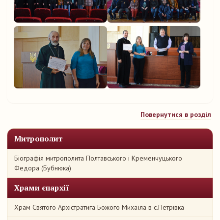
Повернутися в розділ
Митрополит
Біографія митрополита Полтавського і Кременчуцького
Федора (Бубнюка)
Храми єпархії
Храм Святого Архістратига Божого Михаїла в с.Петрівка