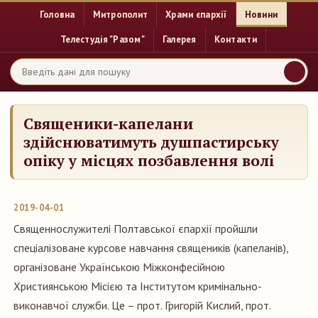
Головна
Митрополит
Храми єпархії
Новини
Телестудія "Разом"
Галерея
Контакти
Священики-капелани
здійснюватимуть душпастирську
опіку у місцях позбавлення волі
2019-04-01
Священнослужителі Полтавської єпархії пройшли
спеціалізоване курсове навчання священиків (капеланів),
організоване Українською Міжконфесійною
Християнською Місією та Інститутом кримінально-
виконавчої служби. Це – прот. Григорій Кислий, прот.