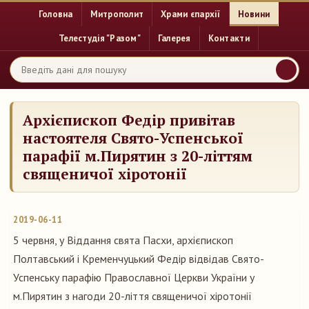
Головна
Митрополит
Храми єпархії
Новини
Телестудія "Разом"
Галерея
Контакти
Архієпископ Федір привітав
настоятеля Свято-Успенської
парафії м.Пирятин з 20-літтям
священичої хіротонії
2019-06-11
5 червня, у Віддання свята Пасхи, архієпископ
Полтавський і Кременчуцький Федір відвідав Свято-
Успенську парафію Православної Церкви України у
м.Пирятин з нагоди 20-ліття священичої хіротонії