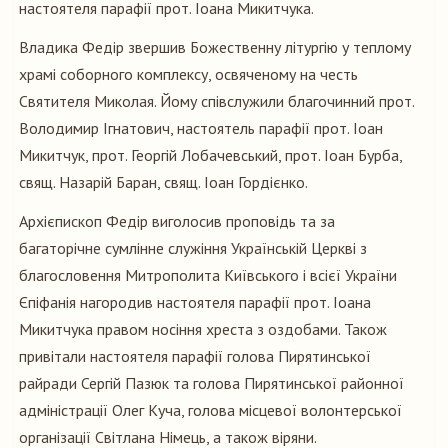
настоятеля парафії прот. Іоана Микитчука.
Владика Федір звершив Божественну літургію у теплому
храмі соборного комплексу, освяченому на честь
Святителя Миколая. Йому співслужили благочинний прот.
Володимир Ігнатович, настоятель парафії прот. Іоан
Микитчук, прот. Георгій Лобачевський, прот. Іоан Бурба,
свящ. Назарій Баран, свящ. Іоан Гордієнко.
Архієпископ Федір виголосив проповідь та за
багаторічне сумлінне служіння Українській Церкві з
благословення Митрополита Київського і всієї України
Єпіфанія нагородив настоятеля парафії прот. Іоана
Микитчука правом носіння хреста з оздобами. Також
привітали настоятеля парафії голова Пирятинської
райради Сергій Пазюк та голова Пирятинської районної
адміністрації Олег Куча, голова місцевої волонтерської
організації Світлана Німець, а також віряни.