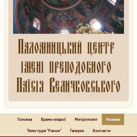
Головна
Храми єпархії
Митрополит
Новини
Телестудія "Разом"
Галерея
Контакти