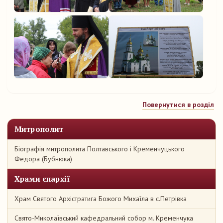
Повернутися в розділ
Митрополит
Біографія митрополита Полтавського і Кременчуцького
Федора (Бубнюка)
Храми єпархії
Храм Святого Архістратига Божого Михаїла в с.Петрівка
Свято-Миколаївський кафедральний собор м. Кременчука