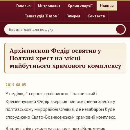
Головна
Митрополит
Храми єпархії
Новини
Телестудія "Разом"
Галерея
Контакти
Архієпископ Федір освятив у
Полтаві хрест на місці
майбутнього храмового комплексу
2019-08-05
У неділю, 4 серпня, архієпископ Полтавський і
Кременчуцький Федір звершив чин освячення хреста у
полтавському мікрорайоні Огнівка, де незабаром буде
споруджено Свято-Вознесенський храмовий комплекс.
Владиці співслужили настоятель прот.Володимир