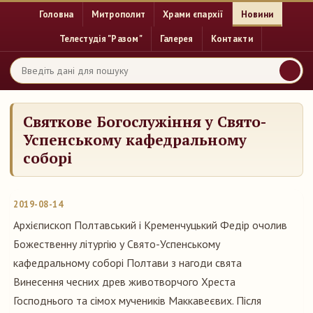
Головна
Митрополит
Храми єпархії
Новини
Телестудія "Разом"
Галерея
Контакти
Святкове Богослужіння у Свято-
Успенському кафедральному
соборі
2019-08-14
Архієпископ Полтавський і Кременчуцький Федір очолив
Божественну літургію у Свято-Успенському
кафедральному соборі Полтави з нагоди свята
Винесення чесних древ животворчого Хреста
Господнього та сімох мучеників Маккавеєвих. Після