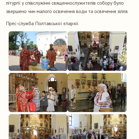
літургії у співслужінні священнослужителів собору було
звершено чин малого освячення води та освячення зілля.
Прес-служба Полтавської єпархії.