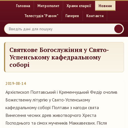
Головна
Митрополит
Храми єпархії
Новини
Телестудія "Разом"
Галерея
Контакти
Святкове Богослужіння у Свято-
Успенському кафедральному
соборі
2019-08-14
Архієпископ Полтавський і Кременчуцький Федір очолив
Божественну літургію у Свято-Успенському
кафедральному соборі Полтави з нагоди свята
Винесення чесних древ животворчого Хреста
Господнього та сімох мучеників Маккавеєвих. Після