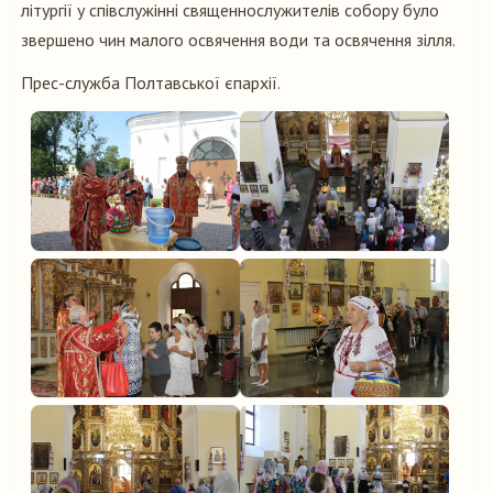
літургії у співслужінні священнослужителів собору було
звершено чин малого освячення води та освячення зілля.
Прес-служба Полтавської єпархії.