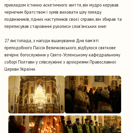
прикладом істинно аскетичного життя, він мудро керував
чернечим братством і зумів виховати цілу плеяду
подвижників, гідних наступників своєї справи, він збирав та
переписував старовинні рукописи слов'янських книг.
27 листопада, з нагоди вшанування Дня пам’яті
преподобного Паїсія Величковського, відбулося святкове
вечірнє богослужіння у Свято-Успенському кафедральному
соборі Полтави у співслужінні з архієреями Православної
Церкви України.