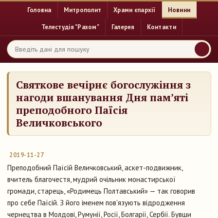
Головна
Митрополит
Храми єпархії
Новини
Телестудія "Разом"
Галерея
Контакти
Святкове вечірнє богослужіння з
нагоди вшанування Дня пам’яті
преподобного Паїсія
Величковського
2019-11-27
Преподобний Паїсій Величковський, аскет-подвижник,
вчитель благочестя, мудрий очільник монастирської
громади, старець, «Родимець Полтавський» — так говорив
про себе Паїсій. З його іменем пов'язують відродження
чернецтва в Молдові, Румунії, Росії, Болгарії, Сербії. Бувши