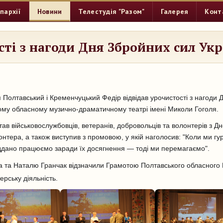
пархії
Новини
Телестудія "Разом"
Галерея
Конт
сті з нагоди Дня Збройних сил Ук
п Полтавський і Кременчуцький Федір відвідав урочистості з нагоди
ому обласному музично-драматичному театрі імені Миколи Гоголя.
тав військовослужбовців, ветеранів, добровольців та волонтерів з 
онтера, а також виступив з промовою, у якій наголосив: "Коли ми г
іддано працюємо заради їх досягнення — тоді ми перемагаємо".
 та Наталю Гранчак відзначили Грамотою Полтавського обласного 
ерську діяльність.