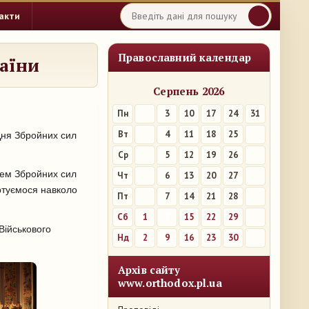
акти
Православний календар
раїни
Серпень 2026
Пн
3
10
17
24
31
Вт
4
11
18
25
 Дня Збройних сил
Ср
5
12
19
26
Днем Збройних сил
Чт
6
13
20
27
уртуємося навколо
Пт
7
14
21
28
Сб
1
8
15
22
29
Військового
Нд
2
9
16
23
30
Архів сайту
www.orthodox.pl.ua