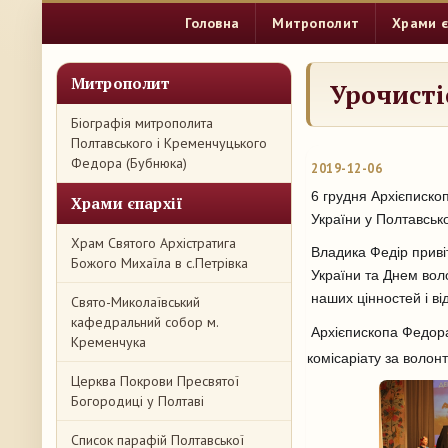
Головна
Митрополит
Храми є
Митрополит
Урочисті
Біографія митрополита
Полтавського і Кременчуцького
Федора (Бубнюка)
2019-12-06
6 грудня Архієписко
Храми єпархії
України у Полтавськ
Храм Святого Архістратига
Владика Федір приві
Божого Михаїла в с.Петрівка
України та Днем вол
наших цінностей і в
Свято-Миколаївський
кафедральний собор м.
Архієпископа Федора
Кременчука
комісаріату за волонт
Церква Покрови Пресвятої
Богородиці у Полтаві
Список парафій Полтавської